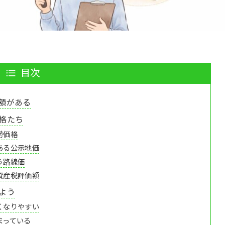
目次
額がある
格たち
勢価格
ある公示地価
う路線価
資産税評価額
よう
くなりやすい
まっている