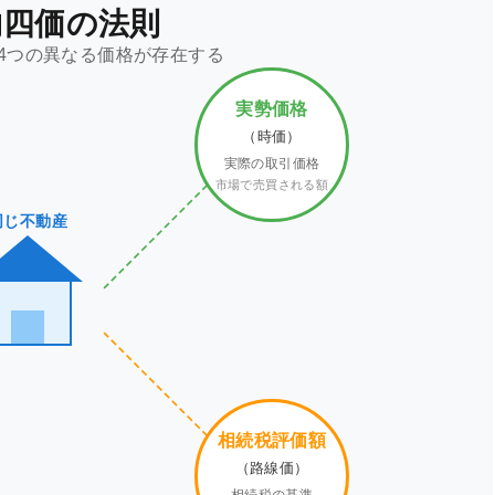
物四価の法則
4つの異なる価格が存在する
実勢価格
（時価）
実際の取引価格
市場で売買される額
同じ不動産
相続税評価額
（路線価）
相続税の基準