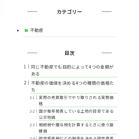
カテゴリー
不動産
目次
同じ不動産でも目的によって4つの金額が
ある
不動産の価値を決める4つの種類の価格た
ち
実際の売買取引でやり取りされる実勢価
格
国が毎年発表している土地の目安である
公示地価
相続税や贈与税を計算するときに使う路
線価
固定資産税などの税金を決める固定資産