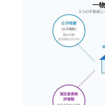
一
1つの不動産に
公示地価
（公示価格）
国が公表
実勢価格の約70%
固定資産税
評価額